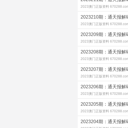
2023澳门正版资料 670288.co
2023210期：通天报解
2023澳门正版资料 670288.co
2023209期：通天报解
2023澳门正版资料 670288.co
2023208期：通天报解
2023澳门正版资料 670288.co
2023207期：通天报解
2023澳门正版资料 670288.co
2023206期：通天报解
2023澳门正版资料 670288.co
2023205期：通天报解
2023澳门正版资料 670288.co
2023204期：通天报解