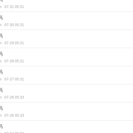
m
07-31 05:31
码
m
07-30 05:31
码
m
07-29 05:31
码
m
07-28 05:31
码
m
07-27 05:31
码
m
07-26 05:33
码
m
07-26 05:33
码