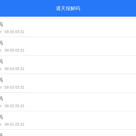
通天报解码
码
m
08-06 05:31
码
m
08-05 05:31
码
m
08-04 05:31
码
m
08-03 05:31
码
m
08-02 05:31
码
m
08-01 05:31
码