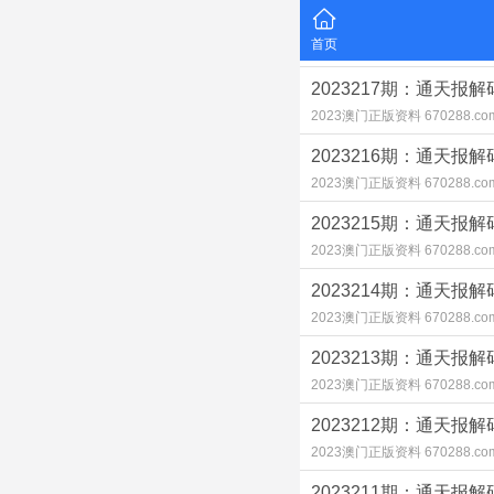
首页
2023217期：通天报解
2023澳门正版资料 670288.co
2023216期：通天报解
2023澳门正版资料 670288.co
2023215期：通天报解
2023澳门正版资料 670288.co
2023214期：通天报解
2023澳门正版资料 670288.co
2023213期：通天报解
2023澳门正版资料 670288.co
2023212期：通天报解
2023澳门正版资料 670288.co
2023211期：通天报解