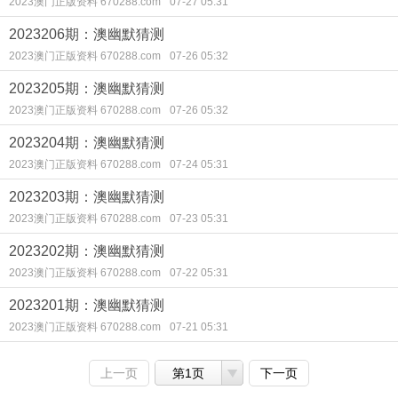
2023澳门正版资料 670288.com
07-27 05:31
2023206期：澳幽默猜测
2023澳门正版资料 670288.com
07-26 05:32
2023205期：澳幽默猜测
2023澳门正版资料 670288.com
07-26 05:32
2023204期：澳幽默猜测
2023澳门正版资料 670288.com
07-24 05:31
2023203期：澳幽默猜测
2023澳门正版资料 670288.com
07-23 05:31
2023202期：澳幽默猜测
2023澳门正版资料 670288.com
07-22 05:31
2023201期：澳幽默猜测
2023澳门正版资料 670288.com
07-21 05:31
上一页
第1页
下一页